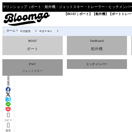
【BOAT｜ボート】
【船外機】
【ボートトレー
ホーム
中古販売
中古ＰＷＣ

BOAT
OutBoard
ボート
船外機
PWC
ヒッチメンバー
ジェットスキー
SHARE:

コピー

保存