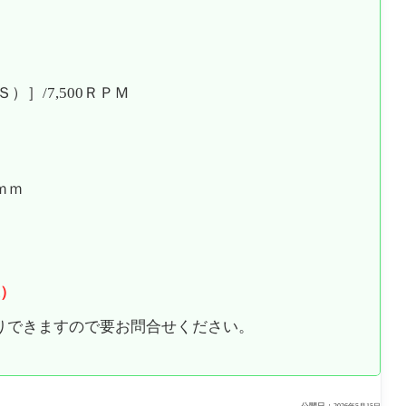
）］/7,500ＲＰＭ
3ｍｍ
）
りできますので要お問合せください。
公開日：