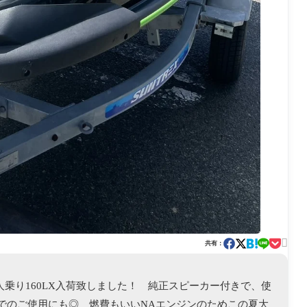

共有：
デル3人乗り160LX入荷致しました！ 純正スピーカー付きで、使
でのご使用にも◎ 燃費もいいNAエンジンのためこの夏大