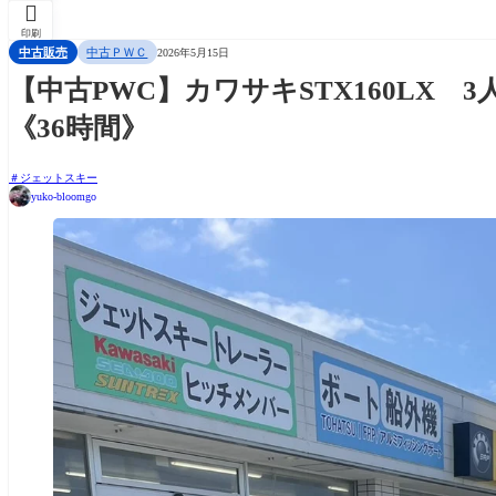

印刷
中古販売
中古ＰＷＣ
2026年5月15日
【中古PWC】カワサキSTX160LX 
《36時間》
ジェットスキー
yuko-bloomgo