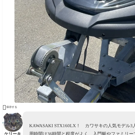

保存する
KAWASAKI STX160LX！ カワサキの人気モ
用時間は36時間と程度がよく、入門艇やファミリー
ケリーキ