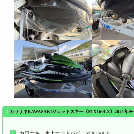

カワサキKAWASAKIジェットスキー《STX160LX》2021年
カワサキ 水上オートバイ STX160LX