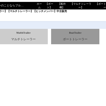
ホー
【ボー
【船外
【マルチトレーラ
【ボー
マリンショップ（ボート・船外機・ジェットスキー・トレーラー・ヒッチメンバーのことならブルーゴへ”
ム
ト】
機】
ー】
ラー】
【マルチトレーラー】
【ヒッチメンバー】
中古販売
MulthTrailer
BoatTrailer
マルチトレーラー
ボートトレーラー