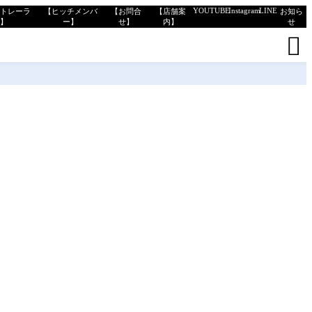
YOUTUBE
Instagram
LINE
トトレーラ
【ヒッチメンバ
【お問合
【店舗案
お知ら
ー】
ー】
せ】
内】
せ
