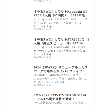
2026年5月15日
体の傷も
中古販売
【中古PWC】カワサキKawasaki ST
X15F 3人乗《47時間》 2018年モデ
ル
ケリーキャット 人気のカワサキジェットス
キー3人乗り♪STX15F 入荷致しました！
ジェットスキー
NAエンジンで燃費もよく、ツーリングや、
2026年5月15日
トーイ
中古販売
【中古PWC】カワサキSTX160LX 3
人乗〈純正スピーカー付〉2021年式
《36時間》
ケリーキャット KAWASAKI STX160LX！
カワサキの人気モデル3人乗り160LX入荷致
ジェットスキー
しました！ 純正スピーカー付きで、使用
2026年5月15日
時間は36時間と程
BLOOMGO-BLOG
2024《SPARK》リニューアルしたス
パークで始める水上バイクライフ♩
SEADOO SPARKの魅力とは？ スタイリッ
シュなデザインと、手軽さ操作性の良さで
SEADOO
ジェットスキー
水上バイク初心者から経験者まで幅広いユ
2024年1月11日
ーザーに人気
BLOOMGO-BLOG
RXT-X325/RXP-325 SEADOO2024
モデル325馬力搭載で登場！
PWC試乗最高の325馬力エンジンを搭載し