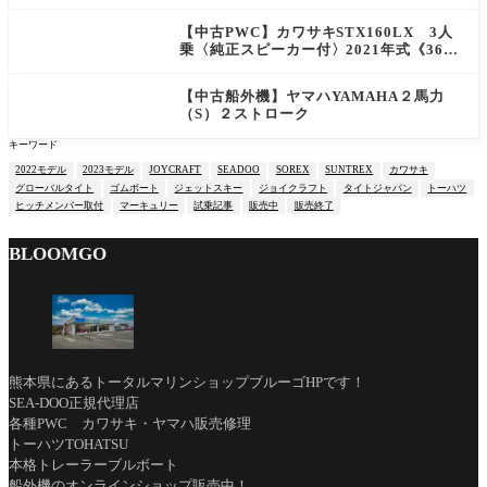
【中古PWC】カワサキSTX160LX 3人
乗〈純正スピーカー付〉2021年式《36時
間》
【中古船外機】ヤマハYAMAHA２馬力
（S）２ストローク
キーワード
2022モデル
2023モデル
JOYCRAFT
SEADOO
SOREX
SUNTREX
カワサキ
グローバルタイト
ゴムボート
ジェットスキー
ジョイクラフト
タイトジャパン
トーハツ
ヒッチメンバー取付
マーキュリー
試乗記事
販売中
販売終了
BLOOMGO
熊本県にあるトータルマリンショップブルーゴHPです！
SEA-DOO正規代理店
各種PWC カワサキ・ヤマハ販売修理
トーハツTOHATSU
本格トレーラーブルボート
船外機のオンラインショップ販売中！