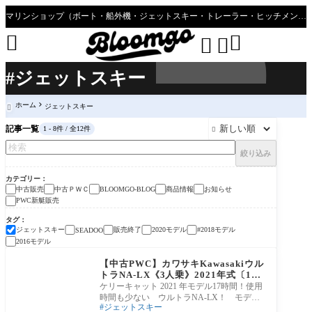
マリンショップ（ボート・船外機・ジェットスキー・トレーラー・ヒッチメンバーのことならブルーゴへ”




#ジェットスキー
ホーム
ジェットスキー

記事一覧
1 - 8件 / 全12件

絞り込み
カテゴリー
中古販売
中古ＰＷＣ
商品情報
お知らせ
BLOOMGO-BLOG
PWC新艇販売
タグ
ジェットスキー
販売終了
2020モデル
#2018モデル
SEADOO
2016モデル
中古販売
【中古PWC】カワサキKawasakiウル
トラNA-LX《3人乗》2021年式〔17
時間〕
ケリーキャット 2021 年モデル17時間！使用
時間も少ない ウルトラNA-LX！ モデル
ジェットスキー
チェンジ前の人気艇が入荷致しました！船