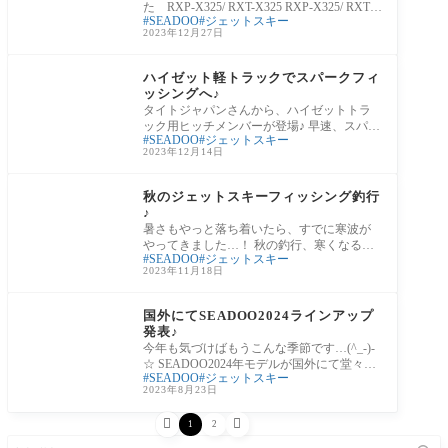
た RXP-X325/ RXT-X325 RXP-X325/ RXT-
SEADOO
ジェットスキー
X325 は2024年モデルより、PWC業界最高
2023年12月27日
馬力として325馬力エンジンを
BLOOMGO-BLOG
ハイゼット軽トラックでスパークフィ
ッシングへ♪
タイトジャパンさんから、ハイゼットトラ
ック用ヒッチメンバーが登場♪ 早速、スパー
SEADOO
ジェットスキー
クを牽引して釣りへ行ってきました♪ 12月に
2023年12月14日
お知らせ
秋のジェットスキーフィッシング釣行
♪
暑さもやっと落ち着いたら、すでに寒波が
やってきました…！ 秋の釣行、寒くなる前
SEADOO
ジェットスキー
に行っててよかったです～♪ 真鯛の活性がよ
2023年11月18日
く
BLOOMGO-BLOG
国外にてSEADOO2024ラインアップ
発表♪
今年も気づけばもうこんな季節です…(^_-)-
☆ SEADOO2024年モデルが国外にて堂々発
SEADOO
ジェットスキー
表されました～♪ 最高峰モデルSEADOOに
2023年8月23日
は、なんと325馬


1
2
記