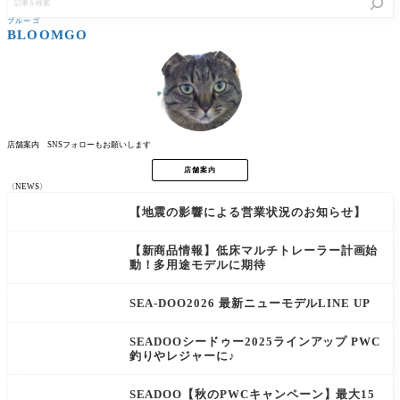
事
を
ブルーゴ
検
BLOOMGO
索
店舗案内 SNSフォローもお願いします
店舗案内
〈NEWS〉
【地震の影響による営業状況のお知らせ】
【新商品情報】低床マルチトレーラー計画始
動！多用途モデルに期待
SEA-DOO2026 最新ニューモデルLINE UP
SEADOOシードゥー2025ラインアップ PWC
釣りやレジャーに♪
SEADOO【秋のPWCキャンペーン】最大15