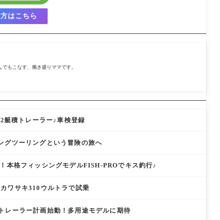
の方はこちら
なんでもこなす、働き盛りママです。
D2艇積トレーラー♪車検登録
0でロングツーリングという冒険の旅へ
！本格フィッシングモデルFISH-PROでキス釣行♪
 ＆カワサキ310ウルトラで試乗
トレーラー計画始動！多用途モデルに期待