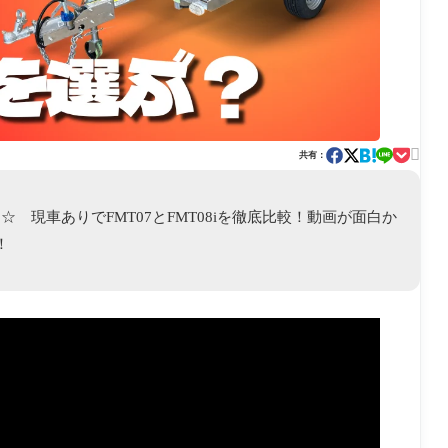

共有：
☆ 現車ありでFMT07とFMT08iを徹底比較！動画が面白か
！