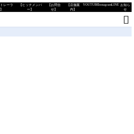
YOUTUBE
Instagram
LINE
トトレーラ
【ヒッチメンバ
【お問合
【店舗案
お知ら
ー】
ー】
せ】
内】
せ
