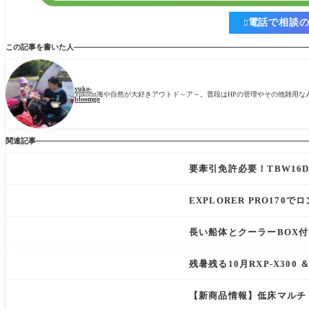
電話で相談

この記事を書いた人
yuko-
Yukorin海や自然が大好きアウトド～ア～。普段はHPの管理やその他雑用
bloomgo
関連記事
要牽引免許必要！TBW16
EXPLORER PRO17
長い船体とクーラーBOX付
残暑残る10月RXP-X300
【新商品情報】低床マルチ