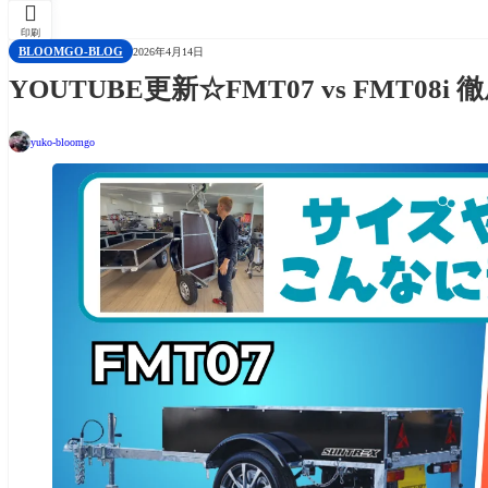

印刷
BLOOMGO-BLOG
2026年4月14日
YOUTUBE更新☆FMT07 vs FMT08i
yuko-bloomgo