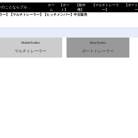
ホー
【ボー
【船外
【マルチトレーラ
【ボー
マリンショップ（ボート・船外機・ジェットスキー・トレーラー・ヒッチメンバーのことならブルーゴへ”
ム
ト】
機】
ー】
ラー】
【マルチトレーラー】
【ヒッチメンバー】
中古販売
MulthTrailer
BoatTrailer
マルチトレーラー
ボートトレーラー