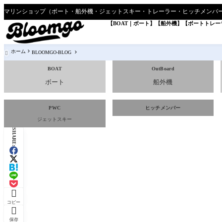
【BOAT｜ボート】
【船外機】
【ボートトレー
ホーム
BLOOMGO-BLOG

BOAT
OutBoard
ボート
船外機
PWC
ヒッチメンバー
ジェットスキー
SHARE:

コピー

保存