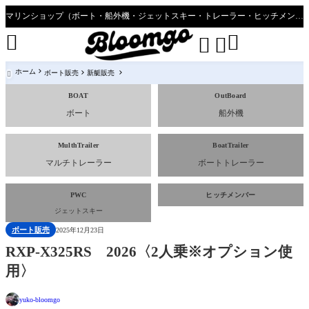
マリンショップ（ボート・船外機・ジェットスキー・トレーラー・ヒッチメンバーのことならブルーゴへ”




ホーム
ボート販売
新艇販売

BOAT
OutBoard
ボート
船外機
MulthTrailer
BoatTrailer
マルチトレーラー
ボートトレーラー
PWC
ヒッチメンバー
ジェットスキー
ボート販売
2025年12月23日
RXP-X325RS 2026〈2人乗※オプション使
用〉
yuko-bloomgo