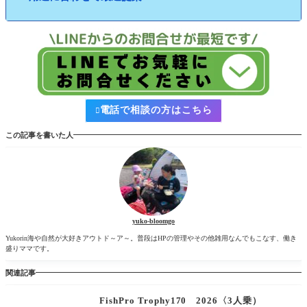
電話で相談の方はこちら

この記事を書いた人
yuko-bloomgo
Yukorin海や自然が大好きアウトド～ア～。普段はHPの管理やその他雑用なんでもこなす、働き
盛りママです。
関連記事
FishPro Trophy170 2026〈3人乗）