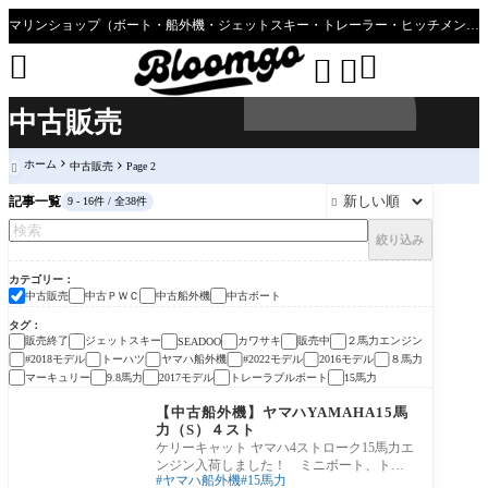
マリンショップ（ボート・船外機・ジェットスキー・トレーラー・ヒッチメンバーのことならブルーゴへ”




中古販売
ホーム
中古販売
Page 2

記事一覧
9 - 16件 / 全38件

絞り込み
カテゴリー
中古販売
中古ＰＷＣ
中古船外機
中古ボート
タグ
販売終了
ジェットスキー
カワサキ
販売中
２馬力エンジン
SEADOO
#2018モデル
トーハツ
ヤマハ船外機
#2022モデル
2016モデル
８馬力
マーキュリー
9.8馬力
2017モデル
トレーラブルボート
15馬力
中古販売
【中古船外機】ヤマハYAMAHA15馬
力（S）４スト
ケリーキャット ヤマハ4ストローク15馬力エ
ンジン入荷しました！ ミニボート、トレ
ヤマハ船外機
15馬力
ーラブルボートにどうぞ！ 店頭展示販売