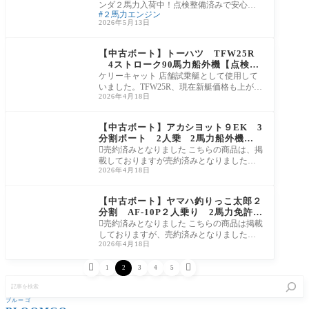
ンダ２馬力入荷中！点検整備済みで安心し
２馬力エンジン
てご利用できます♪船舶免許＆船舶検査不
2026年5月13日
要！
中古販売
【中古ボート】トーハツ TFW25R
4ストローク90馬力船外機【点検整
備渡】
ケリーキャット 店舗試乗艇として使用して
いました。TFW25R、現在新艇価格も上がっ
2026年4月18日
てきておりお得に購入できる一艇となって
おりま
中古販売
【中古ボート】アカシヨット９EK 3
分割ボート 2人乗 2馬力船外機－
船舶免許不要
売約済みとなりました こちらの商品は、掲
載しておりますが売約済みとなりました。
2026年4月18日
ありがとうございました。 ケリーキャット
ア
中古販売
【中古ボート】ヤマハ釣りっこ太郎２
分割 AF-10P２人乗り 2馬力免許－
船舶免許不要OK
売約済みとなりました こちらの商品は掲載
しておりますが、売約済みとなりました。
2026年4月18日
ありがとうございました。 ケリーキャット
人


1
2
3
4
5
記
事
を
ブルーゴ
検