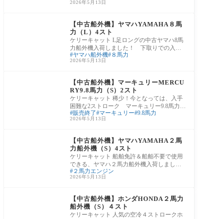
2026年5月13日
中！
中古販売
【中古船外機】ヤマハYAMAHA８馬
力（L）4スト
ケリーキャット L足ロングの中古ヤマハ8馬
力船外機入荷しました！ 下取りでの入荷
ヤマハ船外機
８馬力
で機関も良好！店頭展示販売中です！ 【中
2026年5月13日
古
中古販売
【中古船外機】マーキュリーMERCU
RY9.8馬力（S）2スト
ケリーキャット 稀少！今となっては、入手
困難な2ストローク マーキュリー9.8馬力中
販売終了
マーキュリー
9.8馬力
古エンジン入荷致しました！軽量でミニボ
2026年5月13日
ート
中古販売
【中古船外機】ヤマハYAMAHA２馬
力船外機（S）4スト
ケリーキャット 船舶免許＆船舶不要で使用
できる、ヤマハ２馬力船外機入荷しまし
２馬力エンジン
た！点検整備済みで安心してご利用いただ
2026年5月13日
けます
中古販売
【中古船外機】ホンダHONDA２馬力
船外機（S）４スト
ケリーキャット 人気の空冷４ストロークホ