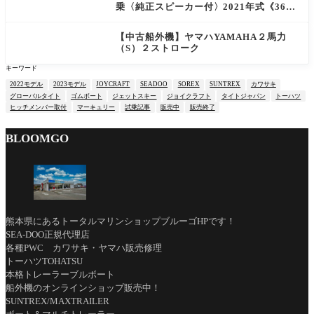
乗〈純正スピーカー付〉2021年式《36時
間》
【中古船外機】ヤマハYAMAHA２馬力
（S）２ストローク
キーワード
2022モデル
2023モデル
JOYCRAFT
SEADOO
SOREX
SUNTREX
カワサキ
グローバルタイト
ゴムボート
ジェットスキー
ジョイクラフト
タイトジャパン
トーハツ
ヒッチメンバー取付
マーキュリー
試乗記事
販売中
販売終了
BLOOMGO
熊本県にあるトータルマリンショップブルーゴHPです！
SEA-DOO正規代理店
各種PWC カワサキ・ヤマハ販売修理
トーハツTOHATSU
本格トレーラーブルボート
船外機のオンラインショップ販売中！
SUNTREX/MAXTRAILER