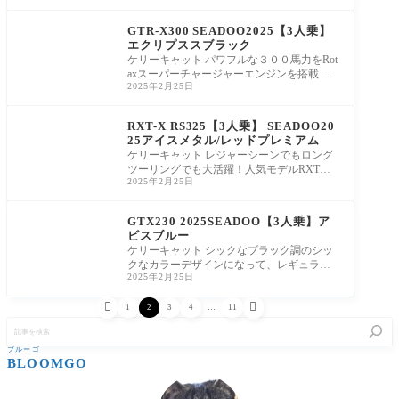
仕様されてい
新艇販売
GTR-X300 SEADOO2025【3人乗】
エクリプススブラック
ケリーキャット パワフルな３００馬力をRot
axスーパーチャージャーエンジンを搭載し
2025年2月25日
たGTRはハイスペックで、クイックな高い
性能を備
新艇販売
RXT-X RS325【3人乗】 SEADOO20
25アイスメタル/レッドプレミアム
ケリーキャット レジャーシーンでもロング
ツーリングでも大活躍！人気モデルRXTシ
2025年2月25日
リーズも325馬力、カラーはリバレッドプレ
ミアム
新艇販売
GTX230 2025SEADOO【3人乗】ア
ビスブルー
ケリーキャット シックなブラック調のシッ
クなカラーデザインになって、レギュラー
2025年2月25日
ガソリン＆スーパーチャージャー仕様3人乗
り、


1
2
3
4
…
11
記
事
を
ブルーゴ
検
BLOOMGO
索