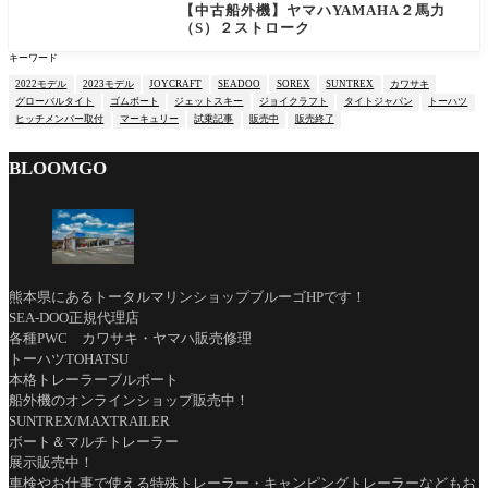
【中古船外機】ヤマハYAMAHA２馬力
（S）２ストローク
キーワード
2022モデル
2023モデル
JOYCRAFT
SEADOO
SOREX
SUNTREX
カワサキ
グローバルタイト
ゴムボート
ジェットスキー
ジョイクラフト
タイトジャパン
トーハツ
ヒッチメンバー取付
マーキュリー
試乗記事
販売中
販売終了
BLOOMGO
熊本県にあるトータルマリンショップブルーゴHPです！
SEA-DOO正規代理店
各種PWC カワサキ・ヤマハ販売修理
トーハツTOHATSU
本格トレーラーブルボート
船外機のオンラインショップ販売中！
SUNTREX/MAXTRAILER
ボート＆マルチトレーラー
展示販売中！
車検やお仕事で使える特殊トレーラー・キャンピングトレーラーなどもお