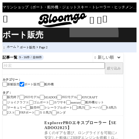
マリンショップ（ボート・船外機・ジェットスキー・トレーラー・ヒッチメンバーのことならブルーゴへ”




ボート販売
ホーム
ボート販売
Page 2

記事一覧
9 - 16件 / 全88件

絞り込み
カテゴリー
新艇販売
ボート販売
船外機
タグ
販売終了
2023モデル
2022モデル
SEADOO
JOYCRAFT
ジョイクラフト
ゴムボート
カワサキ
船外機セット
mercury
マーキュリー
販売中
トレーラブルボート
2馬力
トーハツ
9.8馬力
2スト
FRPボート
５０馬力
ホンダ
新艇販売
ExplorerPROエキスプローラー【SE
ADOO2025】
多くのギアを運び、ロングライドを可能に♪
安定した船体に230HPエンジンを搭載！ロン