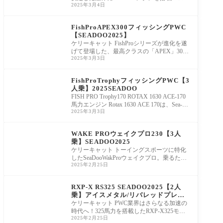
2025年3月4日
グツーリングに必要な荷物・食料を積載で
き、
新艇販売
FishProAPEX300フィッシングPWC
【SEADOO2025】
ケリーキャット FishProシリーズが進化を遂
げて登場した、最高クラスの「APEX」300
2025年3月3日
馬力搭載の、アングラー憧れモデル！2025
年のみ限定
新艇販売
FishProTrophyフィッシングPWC【3
人乗】2025SEADOO
FISH PRO Trophy170 ROTAX 1630 ACE-170
馬力エンジン Rotax 1630 ACE 170は、Sea-Do
2025年3月3日
o史上もっとも強力な自然吸気Rotaxエンジン
です。魚群へ、すばやく効
新艇販売
WAKE PROウェイクプロ230【3人
乗】SEADOO2025
ケリーキャット トーイングスポーツに特化
したSeaDooWakProウェイクプロ。乗るたび
2025年2月25日
に必ず完璧なトーイングができる機能を搭
載。あら
新艇販売
RXP-X RS325 SEADOO2025【2人
乗】アイスメタル/リバレッドプレミ
アム
ケリーキャット PWC業界はさらなる加速の
時代へ！325馬力を搭載したRXP-X325モデ
2025年2月25日
ルが2025年も堂々登場！ レースの最前線で